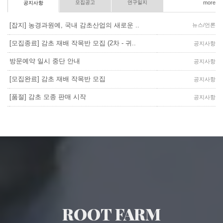
모집공고
연구일지
more
공지사항
[잡지] 농경과원예, 국내 감초산업의 새로운 ..
뉴스/언론
[모집종료] 감초 재배 작목반 모집 (2차 - 귀..
공지사항
방문예약 일시 중단 안내
공지사항
[모집완료] 감초 재배 작목반 모집
공지사항
[품절] 감초 모종 판매 시작
공지사항
ROOT FARM