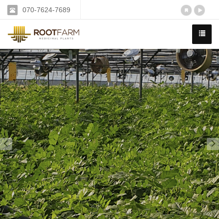
070-7624-7689
Previous
N
감초 전문 연구 재배기업
루트팜은 국내 유일 약용감초 재배법을 연구하고 보급합니
다.
루트팜의 모든 감초는 철저한 관리 속에서 재배됩니다.
자세히 보기