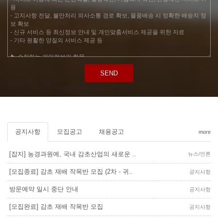
SEND
공지사항
모집공고
채용공고
more
[잡지] 농경과원예, 국내 감초산업의 새로운 ..
뉴스/언론
[모집종료] 감초 재배 작목반 모집 (2차 - 귀..
공지사항
방문예약 일시 중단 안내
공지사항
[모집완료] 감초 재배 작목반 모집
공지사항