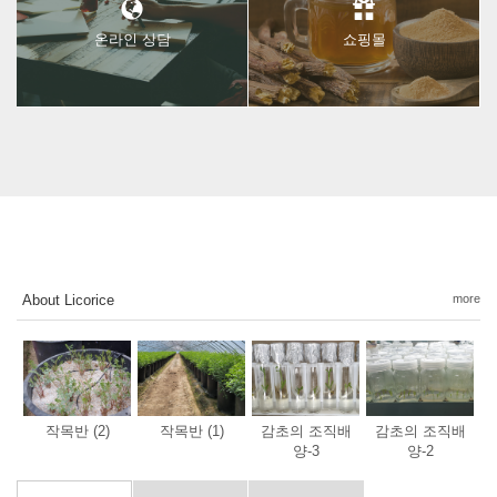
온라인 상담
쇼핑몰
About Licorice
more
작목반 (2)
작목반 (1)
감초의 조직배
감초의 조직배
양-3
양-2