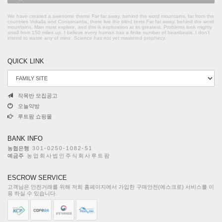
We have created a awesome theme Far far away, behind the word mountains, far from the
countries Vokalia and Consonantia, there live the blind texts.Far far away, behind the word
mountains, Man must explore, and this is exploration at its greatest. Problems look mighty
small from 150 miles up. I believe every human has a finite number of heartbeats. I don't
intend to waste any of mine. Science has not yet mastered prophecy.
QUICK LINK
작목반 모집공고
오늘약방
루트팜 쇼핑몰
BANK INFO
농협은행
301-0250-1082-51
예금주
농업회사법인주식회사루트팜
ESCROW SERVICE
고객님은 안전거래를 위해 저희 홈페이지에서 가입한 구매안전(에스크로) 서비스를 이
용 하실 수 있습니다.