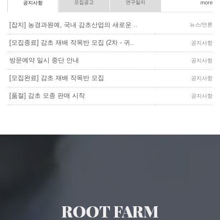
모집공고
연구일지
more
공지사항
[잡지] 농경과원예, 국내 감초산업의 새로운 ..
뉴스/언론
[모집종료] 감초 재배 작목반 모집 (2차 - 귀..
공지사항
방문예약 일시 중단 안내
공지사항
[모집완료] 감초 재배 작목반 모집
공지사항
[품절] 감초 모종 판매 시작
공지사항
ROOT FARM