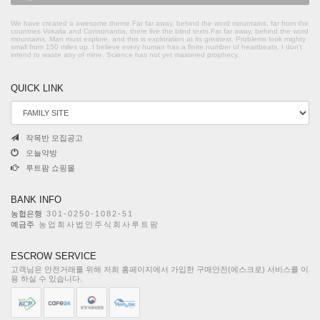
We have created a awesome theme Far far away, behind the word mountains, far from the
countries Vokalia and Consonantia, there live the blind texts.Far far away, behind the word
mountains, Man must explore, and this is exploration at its greatest. Problems look mighty
small from 150 miles up. I believe every human has a finite number of heartbeats. I don't
intend to waste any of mine. Science has not yet mastered prophecy.
QUICK LINK
작목반 모집공고
오늘약방
루트팜 쇼핑몰
BANK INFO
농협은행
301-0250-1082-51
예금주
농업회사법인주식회사루트팜
ESCROW SERVICE
고객님은 안전거래를 위해 저희 홈페이지에서 가입한 구매안전(에스크로) 서비스를 이
용 하실 수 있습니다.