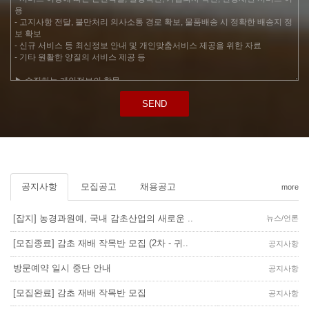
SEND
공지사항
모집공고
채용공고
more
[잡지] 농경과원예, 국내 감초산업의 새로운 ..
뉴스/언론
[모집종료] 감초 재배 작목반 모집 (2차 - 귀..
공지사항
방문예약 일시 중단 안내
공지사항
[모집완료] 감초 재배 작목반 모집
공지사항