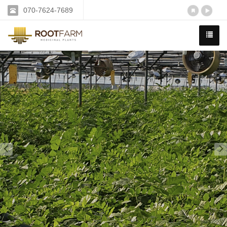
070-7624-7689
Previous
N
감초 전문 연구 재배기업
루트팜은 국내 유일 약용감초 재배법을 연구하고 보급합니
다.
루트팜의 모든 감초는 철저한 관리 속에서 재배됩니다.
자세히 보기