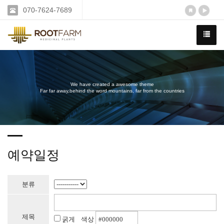
070-7624-7689
We have created a awesome theme
Far far away,behind the word mountains, far from the countries
예약일정
분류
제목
굵게 색상