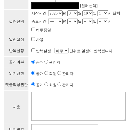
[컬러선택]
시작시간
년
월
일
시
달력
컬러선택
종료시간
년
월
일
시
하루종일
알림설정
사용
반복설정
반복설정
단위로 일정이 반복됩니다.
공개여부
공개
관리자
읽기권한
공개
회원
관리자
댓글작성권한
공개
회원
관리자
내용
비밀번호