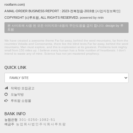
rootfarm.com)
A MAIL-ORDER BUSINESS REPORT : 2023-전북정읍-2019호
[사업자정보확인]
COPYRIGHT (c)루트팜, ALL RIGHTS RESERVED.
powered by nnin
본 사이트에 사용 된 모든 이미지와 내용의 무단도용을 금지 합니다. design by 루
트팜
We have created a awesome theme Far far away, behind the word mountains, far from the
countries Vokalia and Consonantia, there live the blind texts.Far far away, behind the word
mountains, Man must explore, and this is exploration at its greatest. Problems look mighty
small from 150 miles up. I believe every human has a finite number of heartbeats. I don't
intend to waste any of mine. Science has not yet mastered prophecy.
QUICK LINK
작목반 모집공고
오늘약방
루트팜 쇼핑몰
BANK INFO
농협은행
301-0250-1082-51
예금주
농업회사법인주식회사루트팜